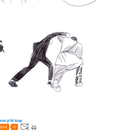
on p'tit loup
post
0